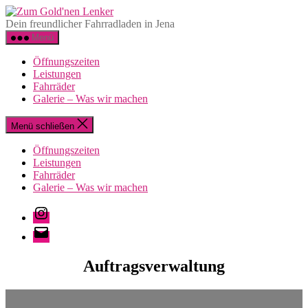
Zum
Zum
Inhalt
Gold'nen
Dein freundlicher Fahrradladen in Jena
springen
Lenker
Menü
Öffnungszeiten
Leistungen
Fahrräder
Galerie – Was wir machen
Menü schließen
Öffnungszeiten
Leistungen
Fahrräder
Galerie – Was wir machen
Instagram
E-
Mail
Auftragsverwaltung